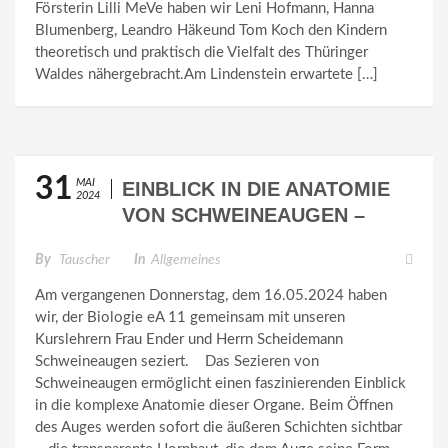
Försterin Lilli MeVe haben wir Leni Hofmann, Hanna
Blumenberg, Leandro Häkeund Tom Koch den Kindern
theoretisch und praktisch die Vielfalt des Thüringer
Waldes nähergebracht.Am Lindenstein erwartete […]
31
MAI
EINBLICK IN DIE ANATOMIE
2024
VON SCHWEINEAUGEN –
EINE INTERESSANTE
By
Tauscher
In
Allgemeines
BIOLOGIESTUNDE
Am vergangenen Donnerstag, dem 16.05.2024 haben
wir, der Biologie eA 11 gemeinsam mit unseren
Kurslehrern Frau Ender und Herrn Scheidemann
Schweineaugen seziert. Das Sezieren von
Schweineaugen ermöglicht einen faszinierenden Einblick
in die komplexe Anatomie dieser Organe. Beim Öffnen
des Auges werden sofort die äußeren Schichten sichtbar