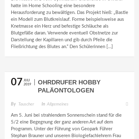
hatte im Home Schooling eine besondere
Herausforderung zu bewältigen. Das Projekt hieß: „Bastle
ein Modell zum Blutkreislauf. Forme beispielsweise aus
Knetmasse ein Herz und befestige Schläuche als
Blutgefäße daran. Verwende eventuell Obstnetze zur
Darstellung der Kapillaren und gib durch Pfeile die
Fließrichtung des Blutes an.“ Den Schülerinnen […]
07
JULI
OHRDRUFER HOBBY
2019
PALÄONTOLOGEN
ERKUNDEN DEN
By
Tauscher
In
Allgemeines
BROMACKER
Am 5. Juni bei strahlendem Sonnenschein stand für die
5/2 eine Begegnung der ganz anderen Art auf dem
Programm. Unter der Führung von Geopark Führer
Stephan Brauner und unseren Biologiefachlehrern Frau