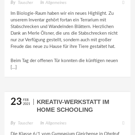
By
Tauscher
In
Allgemeines
RABBELN
Im Biologie-Raum haben wir ein neues Highlight. Zu
unserem Inventar gehört fortan ein Terrarium mit
Stabschrecken und Wandelnden Blättern. Herzlichen
Dank an Merle Ölsner, die uns die Stabschrecken nicht
nur zur Verfügung gestellt, sondern auch mit großer
Freude das neue zu Hause für ihre Tiere gestaltet hat.
Beim Tag der offenen Tür konnten die künftigen neuen
[…]
23
FEB.
KREATIV-WERKSTATT IM
2021
HOME SCHOOLING
By
Tauscher
In
Allgemeines
Die Klasse 6/1 vom Gymnasium Gleichense in Ohrdruf