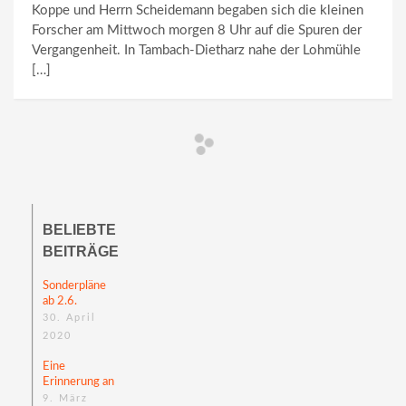
Koppe und Herrn Scheidemann begaben sich die kleinen
Forscher am Mittwoch morgen 8 Uhr auf die Spuren der
Vergangenheit. In Tambach-Dietharz nahe der Lohmühle
[…]
BELIEBTE
BEITRÄGE
Sonderpläne
ab 2.6.
30. April
2020
Eine
Erinnerung an
Eike Rudolph
9. März