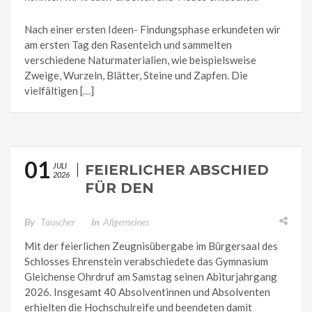
Nach einer ersten Ideen- Findungsphase erkundeten wir
am ersten Tag den Rasenteich und sammelten
verschiedene Naturmaterialien, wie beispielsweise
Zweige, Wurzeln, Blätter, Steine und Zapfen. Die
vielfältigen […]
01
JULI
FEIERLICHER ABSCHIED
2026
FÜR DEN
ABITURJAHRGANG 2026
AM GYMNASIUM
By
Tauscher
In
Allgemeines
GLEICHENSE OHRDRUF
Mit der feierlichen Zeugnisübergabe im Bürgersaal des
Schlosses Ehrenstein verabschiedete das Gymnasium
Gleichense Ohrdruf am Samstag seinen Abiturjahrgang
2026. Insgesamt 40 Absolventinnen und Absolventen
erhielten die Hochschulreife und beendeten damit