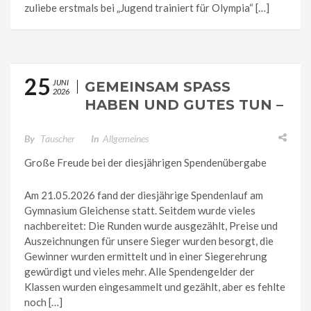
zuliebe erstmals bei „Jugend trainiert für Olympia“ […]
25
JUNI
GEMEINSAM SPASS H
2026
ABEN UND GUTES TUN – D
ER SPENDENLAUF AM G
YMNASIUM GLEICHENSE
By
Tauscher
In
Allgemeines
Große Freude bei der diesjährigen Spendenübergabe
Am 21.05.2026 fand der diesjährige Spendenlauf am
Gymnasium Gleichense statt. Seitdem wurde vieles
nachbereitet: Die Runden wurde ausgezählt, Preise und
Auszeichnungen für unsere Sieger wurden besorgt, die
Gewinner wurden ermittelt und in einer Siegerehrung
gewürdigt und vieles mehr. Alle Spendengelder der
Klassen wurden eingesammelt und gezählt, aber es fehlte
noch […]