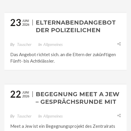
23
JUNI
ELTERNABENDANGEBOT
2026
DER POLIZEILICHEN
BERATUNGSSTELLE DER
LANDESPOLIZEIINSPEKTION
By
Tauscher
In
Allgemeines
GOTHA
Das Angebot richtet sich. an die Eltern der zukünftigen
Fünft- bis Achtklässler.
22
JUNI
BEGEGNUNG MEET A JEW
2026
– GESPRÄCHSRUNDE MIT
VIELEN FRAGEN UND
ANTWORTEN
By
Tauscher
In
Allgemeines
Meet a Jew ist ein Begegnungsprojekt des Zentralrats