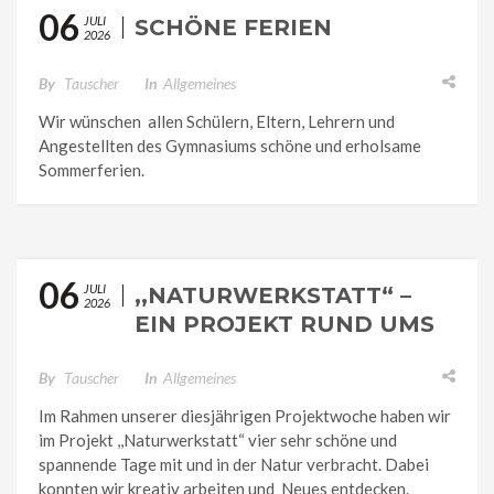
06
JULI
SCHÖNE FERIEN
2026
By
Tauscher
In
Allgemeines
Wir wünschen allen Schülern, Eltern, Lehrern und
Angestellten des Gymnasiums schöne und erholsame
Sommerferien.
06
JULI
,,NATURWERKSTATT“ –
2026
EIN PROJEKT RUND UMS
BASTELN MIT
NATURMATERIALIEN
By
Tauscher
In
Allgemeines
Im Rahmen unserer diesjährigen Projektwoche haben wir
im Projekt ,,Naturwerkstatt“ vier sehr schöne und
spannende Tage mit und in der Natur verbracht. Dabei
konnten wir kreativ arbeiten und Neues entdecken.