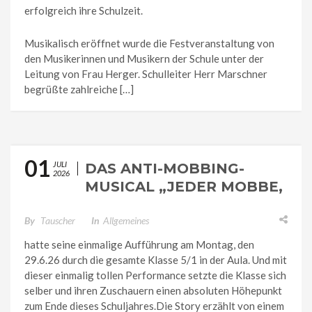
erfolgreich ihre Schulzeit.
Musikalisch eröffnet wurde die Festveranstaltung von
den Musikerinnen und Musikern der Schule unter der
Leitung von Frau Herger. Schulleiter Herr Marschner
begrüßte zahlreiche […]
01
JULI
DAS ANTI-MOBBING-
2026
MUSICAL „JEDER MOBBE,
WEN ER KANN, NUR
NICHT SEINEN
By
Tauscher
In
Allgemeines
NEBENMANN“
hatte seine einmalige Aufführung am Montag, den
29.6.26 durch die gesamte Klasse 5/1 in der Aula. Und mit
dieser einmalig tollen Performance setzte die Klasse sich
selber und ihren Zuschauern einen absoluten Höhepunkt
zum Ende dieses Schuljahres.Die Story erzählt von einem