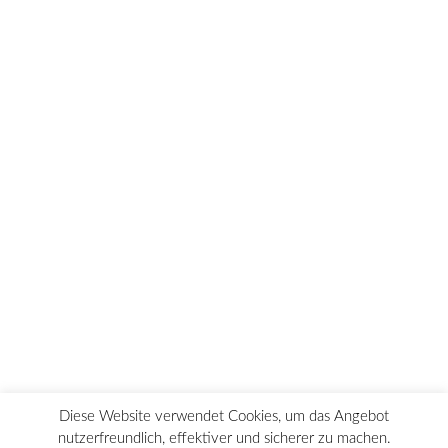
Plan Notbetreuung
Verhaltensregeln
Corona
Kontakt
Impressum
Datenschutz
Diese Website verwendet Cookies, um das Angebot
nutzerfreundlich, effektiver und sicherer zu machen.
©2018-2023 Gymnasium Gleichense Ohrdruf