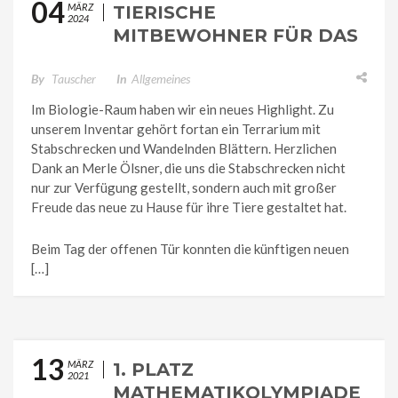
04
MÄRZ
TIERISCHE
2024
MITBEWOHNER FÜR DAS
GYMNASIUM
GLEICHENSE– DAS
By
Tauscher
In
Allgemeines
GROSSE KRABBELN
Im Biologie-Raum haben wir ein neues Highlight. Zu
unserem Inventar gehört fortan ein Terrarium mit
Stabschrecken und Wandelnden Blättern. Herzlichen
Dank an Merle Ölsner, die uns die Stabschrecken nicht
nur zur Verfügung gestellt, sondern auch mit großer
Freude das neue zu Hause für ihre Tiere gestaltet hat.
Beim Tag der offenen Tür konnten die künftigen neuen
[…]
13
MÄRZ
1. PLATZ
2021
MATHEMATIKOLYMPIADE