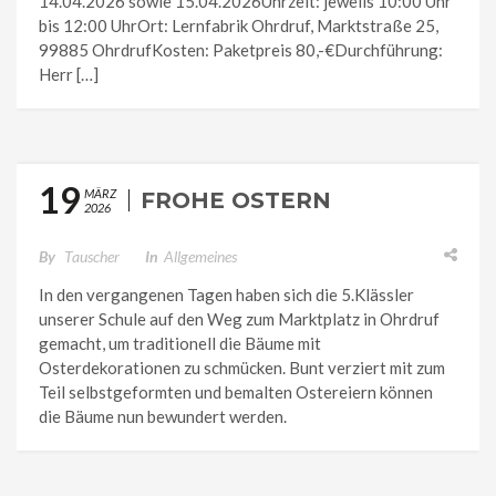
14.04.2026 sowie 15.04.2026Uhrzeit: jeweils 10:00 Uhr
bis 12:00 UhrOrt: Lernfabrik Ohrdruf, Marktstraße 25,
99885 OhrdrufKosten: Paketpreis 80,-€Durchführung:
Herr […]
19
MÄRZ
FROHE OSTERN
2026
By
Tauscher
In
Allgemeines
In den vergangenen Tagen haben sich die 5.Klässler
unserer Schule auf den Weg zum Marktplatz in Ohrdruf
gemacht, um traditionell die Bäume mit
Osterdekorationen zu schmücken. Bunt verziert mit zum
Teil selbstgeformten und bemalten Ostereiern können
die Bäume nun bewundert werden.