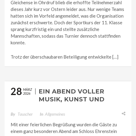
Gleichense in Ohrdruf blieb die erhoffte Teilnehmerzahl
dieses Jahr kurz vor Ostern leider aus. Nur wenige Teams
hatten sich im Vorfeld angemeldet, was die Organisation
zunächst erschwerte. Doch der Sportkurs der 11. Klasse
sprang kurzfristig ein und stellte zusätzliche
Mannschaften, sodass das Turnier dennoch stattfinden
konnte.
Trotz der überschaubaren Beteiligung entwickelte […]
28
MÄRZ
EIN ABEND VOLLER
2026
MUSIK, KUNST UND
LEBEN – VIVERE AM
GYMNASIUM
By
Tauscher
In
Allgemeines
„GLEICHENSE“
Mit einer feierlichen Begrüßung wurden die Gäste zu
einem ganz besonderen Abend am Schloss Ehrenstein