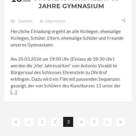
2026
JAHRE GYMNASIUM
GLEICHENSE OHRDRUF
By
Tauscher
In
Allgemeines
Herzliche Einladung ergeht an alle Kollegen, ehemalige
Kollegen, Schüler, Eltern, ehemalige Schüler und Freunde
unseres Gymnasiums:
Am 20.03.2026 um 19:00 Uhr (Einlass ab 18:30 Uhr)
werden die „Vier Jahreszeiten“ von Antonio Vivaldi im
Bürgersaal des Schlosses Ehrenstein zu Ohrdruf
erklingen. Dazu wird ein Film mit passenden Sequenzen
gezeigt, der von Schülern des Kunstkurses 11 unter der
[…]
1
2
3
4
5