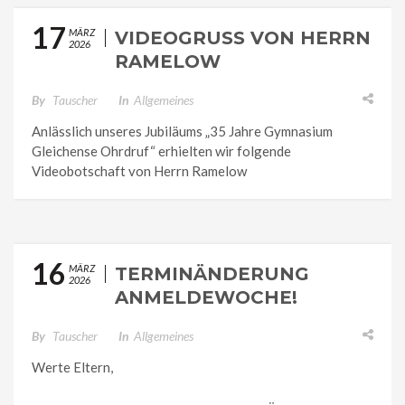
17
MÄRZ
VIDEOGRUSS VON HERRN R
2026
AMELOW
By
Tauscher
In
Allgemeines
Anlässlich unseres Jubiläums „35 Jahre Gymnasium
Gleichense Ohrdruf“ erhielten wir folgende
Videobotschaft von Herrn Ramelow
16
MÄRZ
TERMINÄNDERUNG
2026
ANMELDEWOCHE!
By
Tauscher
In
Allgemeines
Werte Eltern,