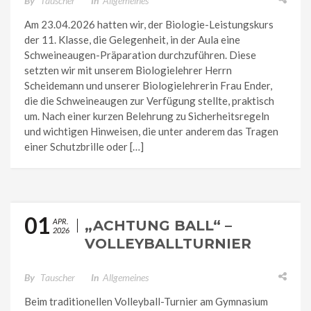
LEISTUNGSKURS
By
Tauscher
In
Allgemeines
Am 23.04.2026 hatten wir, der Biologie-Leistungskurs
der 11. Klasse, die Gelegenheit, in der Aula eine
Schweineaugen-Präparation durchzuführen. Diese
setzten wir mit unserem Biologielehrer Herrn
Scheidemann und unserer Biologielehrerin Frau Ender,
die die Schweineaugen zur Verfügung stellte, praktisch
um. Nach einer kurzen Belehrung zu Sicherheitsregeln
und wichtigen Hinweisen, die unter anderem das Tragen
einer Schutzbrille oder […]
01
APR.
„ACHTUNG BALL“ –
2026
VOLLEYBALLTURNIER
2026
By
Tauscher
In
Allgemeines
Beim traditionellen Volleyball-Turnier am Gymnasium