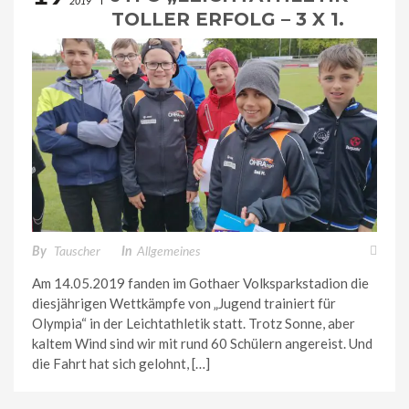
2019
TOLLER ERFOLG – 3 X 1.
PLÄTZE UND 3 X 2.
PLÄTZE
By
Tauscher
In
Allgemeines
Am 14.05.2019 fanden im Gothaer Volksparkstadion die
diesjährigen Wettkämpfe von „Jugend trainiert für
Olympia“ in der Leichtathletik statt. Trotz Sonne, aber
kaltem Wind sind wir mit rund 60 Schülern angereist. Und
die Fahrt hat sich gelohnt, […]