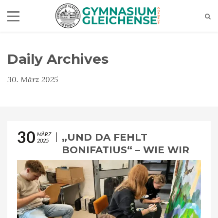
Daily Archives
30. März 2025
30
MÄRZ
„UND DA FEHLT
2025
BONIFATIUS“ – WIE WIR
ZUM DRITTEN BILD IM
HAUPTEINGANG KAMEN –
PROJEKT GK KUNST 25