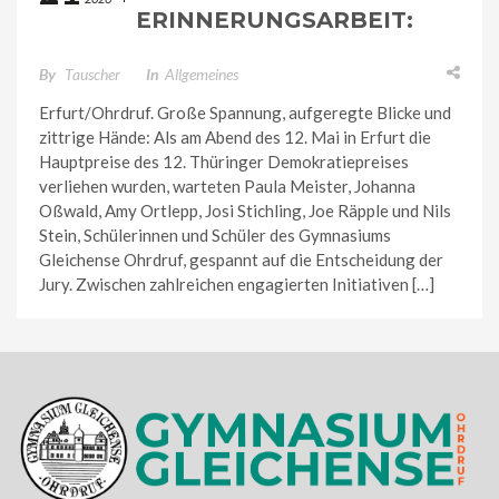
ERINNERUNGSARBEIT:
„PFAD DES GEDENKENS“
DES GYMNASIUMS
By
Tauscher
In
Allgemeines
GLEICHENSE ERHÄLT
Erfurt/Ohrdruf. Große Spannung, aufgeregte Blicke und
THÜRINGER
zittrige Hände: Als am Abend des 12. Mai in Erfurt die
Hauptpreise des 12. Thüringer Demokratiepreises
DEMOKRATIEPREIS
verliehen wurden, warteten Paula Meister, Johanna
Oßwald, Amy Ortlepp, Josi Stichling, Joe Räpple und Nils
Stein, Schülerinnen und Schüler des Gymnasiums
Gleichense Ohrdruf, gespannt auf die Entscheidung der
Jury. Zwischen zahlreichen engagierten Initiativen […]