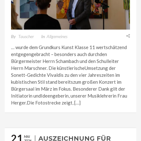
By
Tauscher
In
Allgemeines
… wurde dem Grundkurs Kunst Klasse 11 wertschätzend
entgegengebracht – besonders auch durchden
Bürgermeister Herrn Schambach und den Schulleiter
Herrn Marschner. Die künstlerischeUmsetzung der
Sonett-Gedichte Vivaldis zu den vier Jahreszeiten im
kubistischen Stil stand bereitszum großen Konzert im
Bürgersaal im März im Fokus. Besonderer Dank gilt der
Initiatorin undIdeengeberin, unserer Musiklehrerin Frau
Herger.Die Fotostrecke zeigt, […]
21
MAI
AUSZEICHNUNG FÜR
2026