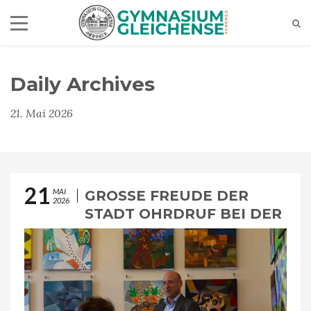
Daily Archives
21. Mai 2026
21
MAI
GROSSE FREUDE DER S
2026
TADT OHRDRUF BEI DER V
ERNISSAGE ZU „KUNST T
RIFFT VIVALDI“